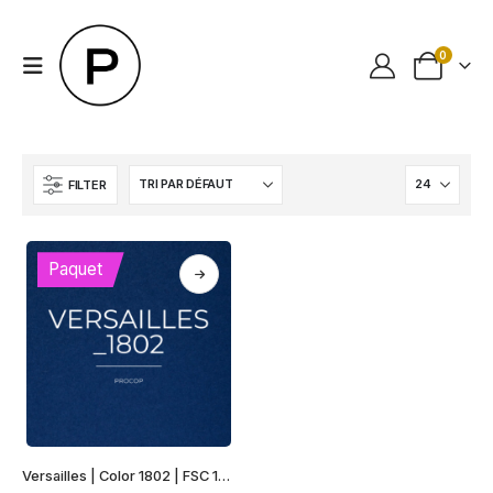
0
FILTER
Paquet
Ce
Versailles | Color 1802 | FSC 100% Recyclé
produit