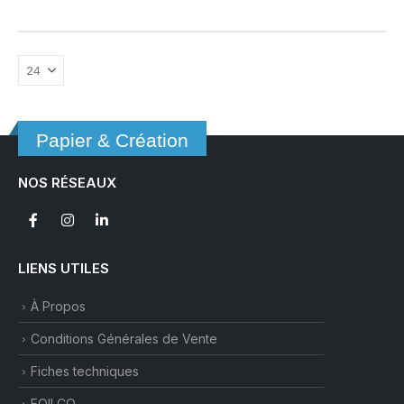
a
plusieurs
variations.
Les
options
peuvent
être
Papier & Création
choisies
sur
NOS RÉSEAUX
la
page
du
produit
LIENS UTILES
À Propos
Conditions Générales de Vente
Fiches techniques
FOILCO