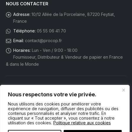
NOUS CONTACTER
Adresse:
10/12 Allée de la Porcelaine, 87220 Feytiat,
France
Téléphone:
05 55 06 41 70
Email:
contact@procop.fr
Horaires:
Lun - Ven / 9:00 - 18:00
Fournisseur, Distributeur & Vendeur de papier en France
& dans le Monde
Nous respectons votre vie privée.
Nous utilisons des cookies pour améliorer votre
expérience de navigation, diffuser des publicités ou des
contenus personnalisés et analyser notre trafic. En
cliquant sur « Tout accepter », vous consentez à notre
utilisation des cookies.
Politique relative aux cookies
Procop eShop. © 2025 Tous droits réservés.