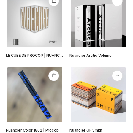
Ce
LE CUBE DE PROCOP | NUANCIER
Nuancier Arctic Volume
produit
a
plusieurs
variations.
Les
options
peuvent
être
choisies
sur
la
page
Nuancier Color 1802 | Procop
Nuancier GF Smith