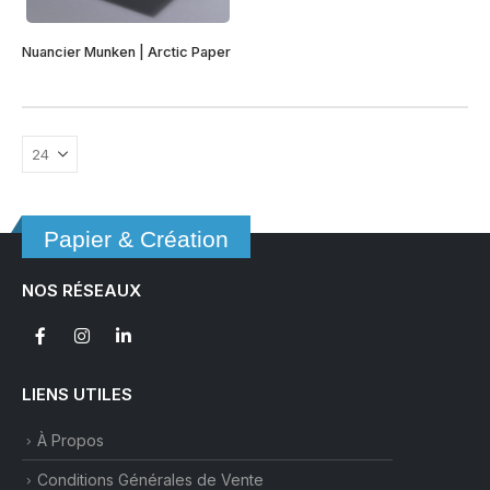
la
Ce
page
Nuancier Munken | Arctic Paper
produit
du
a
produit
plusieurs
variations.
Les
options
peuvent
être
Papier & Création
choisies
sur
NOS RÉSEAUX
la
page
du
produit
LIENS UTILES
À Propos
Conditions Générales de Vente