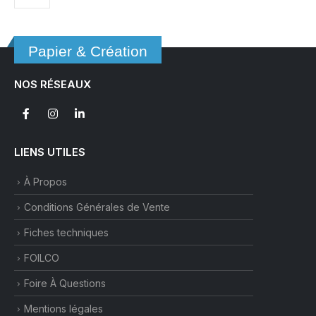
options
peuvent
être
Papier & Création
choisies
sur
NOS RÉSEAUX
la
page
du
produit
LIENS UTILES
À Propos
Conditions Générales de Vente
Fiches techniques
FOILCO
Foire À Questions
Mentions légales