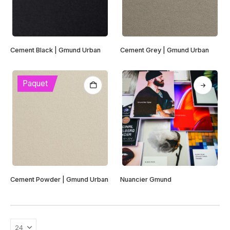
Cement Black | Gmund Urban
Cement Grey | Gmund Urban
Paquet
Ce
Cement Powder | Gmund Urban
Nuancier Gmund
produit
a
plusieurs
variations.
Les