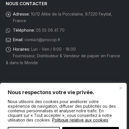
NOUS CONTACTER
Adresse:
10/12 Allée de la Porcelaine, 87220 Feytiat,
France
Téléphone:
05 55 06 41 70
Email:
contact@procop.fr
Horaires:
Lun - Ven / 9:00 - 18:00
Fournisseur, Distributeur & Vendeur de papier en France
& dans le Monde
Nous respectons votre vie privée.
Nous utilisons des cookies pour améliorer votre
expérience de navigation, diffuser des publicités ou des
contenus personnalisés et analyser notre trafic. En
cliquant sur « Tout accepter », vous consentez à notre
utilisation des cookies.
Politique relative aux cookies
Procop eShop. © 2025 Tous droits réservés.