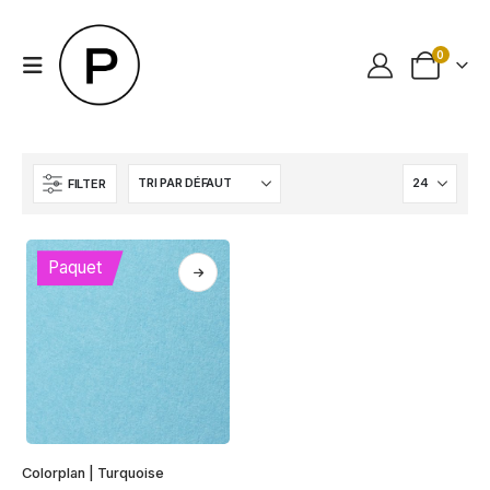
0
FILTER
Paquet
Ce
Colorplan | Turquoise
produit