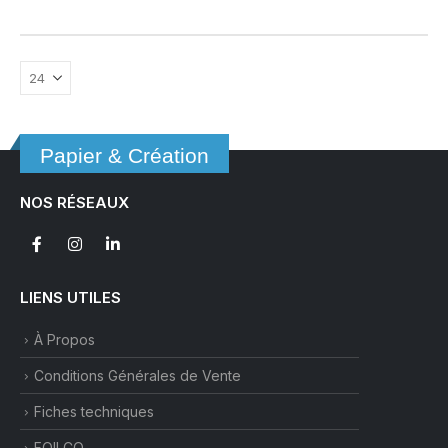
a
plusieurs
variations.
Les
options
peuvent
être
Papier & Création
choisies
sur
NOS RÉSEAUX
la
page
du
produit
LIENS UTILES
À Propos
Conditions Générales de Vente
Fiches techniques
FOILCO