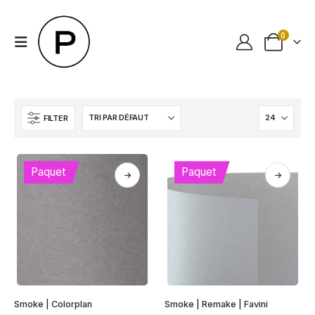
0
FILTER
Paquet
Paquet
Ce
Ce
Smoke | Colorplan
Smoke | Remake | Favini
produit
produit