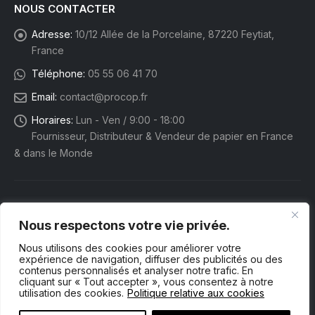
NOUS CONTACTER
Adresse:
10/12 Allée de la Porcelaine, 87220 Feytiat,
France
Téléphone:
05 55 06 41 70
Email:
contact@procop.fr
Horaires:
Lun - Ven / 9:00 - 18:00
Fournisseur, Distributeur & Vendeur de papier en France
& dans le Monde
Nous respectons votre vie privée.
Nous utilisons des cookies pour améliorer votre
expérience de navigation, diffuser des publicités ou des
contenus personnalisés et analyser notre trafic. En
cliquant sur « Tout accepter », vous consentez à notre
utilisation des cookies.
Politique relative aux cookies
Procop eShop. © 2025 Tous droits réservés.