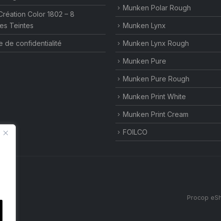
Munken Polar Rough
Création Color 1802 – 8
es Teintes
Munken Lynx
e de confidentialité
Munken Lynx Rough
Munken Pure
Munken Pure Rough
Munken Print White
Munken Print Cream
FOILCO
Procop eSh