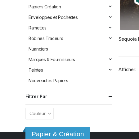
Papiers Création
Enveloppes et Pochettes
Ramettes
Ce
Bobines Traceurs
produit
a
Nuanciers
plusieur
Marques & Fournisseurs
variation
Afficher:
Teintes
Les
options
Nouveautés Papiers
peuvent
être
Filtrer Par
choisies
sur
la
page
du
Papier & Création
produit