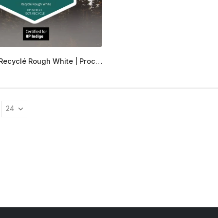
Sequoia Recyclé Rough White | Procop
s
s.