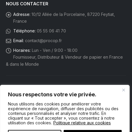
NOUS CONTACTER
Adresse:
10/12 Allée de la Porcelaine, 87220 Feytiat,
France
Téléphone:
05 55 06 41 70
Email:
contact@procop.fr
Horaires:
Lun - Ven / 9:00 - 18:00
Fournisseur, Distributeur & Vendeur de papier en France
& dans le Monde
Nous respectons votre vie privée.
Nous utilisons des cookies pour améliorer votre
expérience de navigation, diffuser des publicités ou des
contenus personnalisés et analyser notre trafic. En
cliquant sur « Tout accepter », vous consentez à notre
utilisation des cookies.
Politique relative aux cookies
Procop eShop. © 2025 Tous droits réservés.