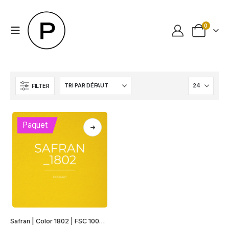
0
FILTER
Paquet
Ce
Safran | Color 1802 | FSC 100% Recyclé
produit