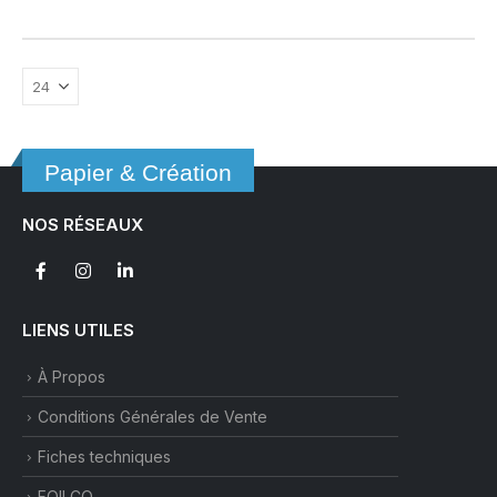
a
plusieurs
variations.
Les
options
peuvent
être
Papier & Création
choisies
sur
NOS RÉSEAUX
la
page
du
produit
LIENS UTILES
À Propos
Conditions Générales de Vente
Fiches techniques
FOILCO