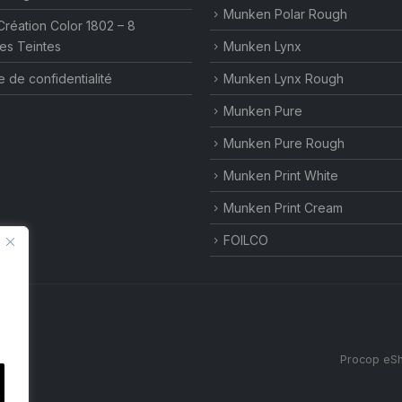
Munken Polar Rough
Création Color 1802 – 8
es Teintes
Munken Lynx
e de confidentialité
Munken Lynx Rough
Munken Pure
Munken Pure Rough
Munken Print White
Munken Print Cream
FOILCO
Procop eSh