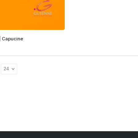
 | Capucine
s
s.