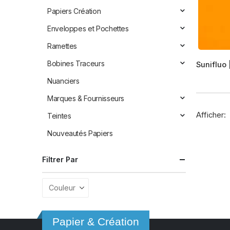
Papiers Création
Enveloppes et Pochettes
Ramettes
Ce
Bobines Traceurs
Sunifluo
produit
a
Nuanciers
plusieur
Marques & Fournisseurs
variation
Afficher:
Teintes
Les
options
Nouveautés Papiers
peuvent
être
Filtrer Par
choisies
sur
la
page
du
Papier & Création
produit