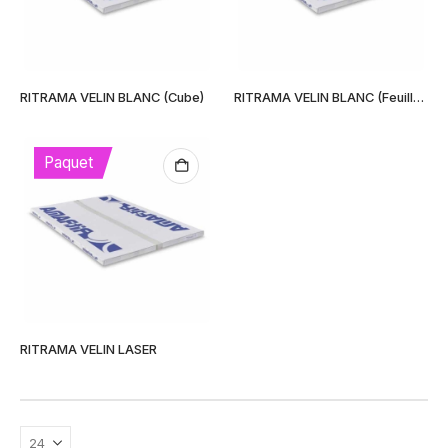
Ce
Ce
RITRAMA VELIN BLANC (Cube)
RITRAMA VELIN BLANC (Feuilles)
produit
produit
a
a
plusieurs
plusieurs
Paquet
variations.
variations.
Les
Les
options
options
peuvent
peuvent
être
être
choisies
choisies
sur
sur
la
la
page
page
RITRAMA VELIN LASER
du
du
produit
produit