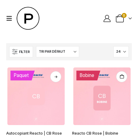
0
FILTER
Paquet
Bobine
Ce
Autocopiant Reacto | CB Rose
Reacto CB Rose | Bobine
produit