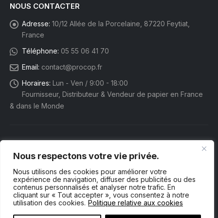
NOUS CONTACTER
Adresse:
10/12 Allée de la Porcelaine, 87220 Feytiat,
France
Téléphone:
05 55 06 41 70
Email:
contact@procop.fr
Horaires:
Lun - Ven / 9:00 - 18:00
Fournisseur, Distributeur & Vendeur de papier en France
& dans le Monde
Nous respectons votre vie privée.
Nous utilisons des cookies pour améliorer votre
expérience de navigation, diffuser des publicités ou des
contenus personnalisés et analyser notre trafic. En
cliquant sur « Tout accepter », vous consentez à notre
utilisation des cookies.
Politique relative aux cookies
Procop eShop. © 2025 Tous droits réservés.