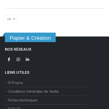
a
plusieurs
variations.
Les
options
peuvent
être
Papier & Création
choisies
sur
NOS RÉSEAUX
la
page
du
produit
LIENS UTILES
À Propos
Conditions Générales de Vente
Fiches techniques
FOILCO