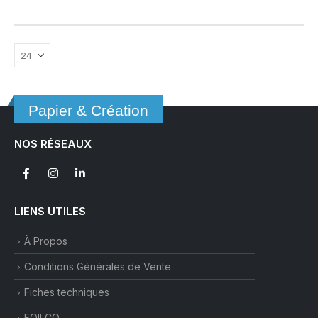
a
plusieurs
variations.
Les
options
peuvent
être
Papier & Création
choisies
sur
NOS RÉSEAUX
la
page
du
produit
LIENS UTILES
À Propos
Conditions Générales de Vente
Fiches techniques
FOILCO