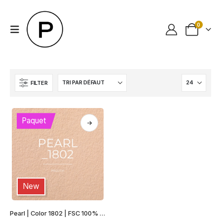
0
FILTER
Paquet
New
Ce
Pearl | Color 1802 | FSC 100% Recyclé
produit