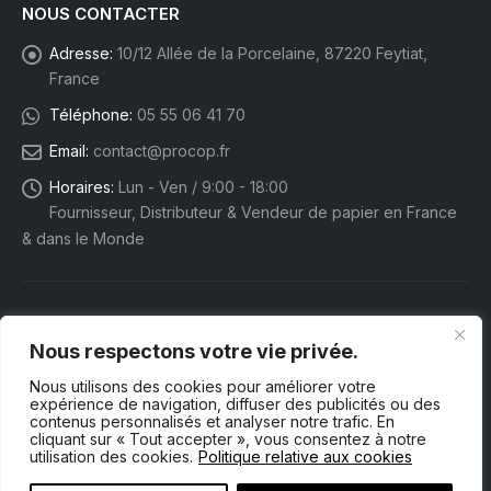
NOUS CONTACTER
Adresse:
10/12 Allée de la Porcelaine, 87220 Feytiat,
France
Téléphone:
05 55 06 41 70
Email:
contact@procop.fr
Horaires:
Lun - Ven / 9:00 - 18:00
Fournisseur, Distributeur & Vendeur de papier en France
& dans le Monde
Nous respectons votre vie privée.
Nous utilisons des cookies pour améliorer votre
expérience de navigation, diffuser des publicités ou des
contenus personnalisés et analyser notre trafic. En
cliquant sur « Tout accepter », vous consentez à notre
utilisation des cookies.
Politique relative aux cookies
Procop eShop. © 2025 Tous droits réservés.