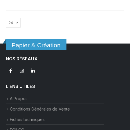
a
plusieurs
variations.
Les
options
peuvent
être
Papier & Création
choisies
sur
NOS RÉSEAUX
la
page
du
produit
LIENS UTILES
À Propos
Conditions Générales de Vente
Fiches techniques
FOILCO