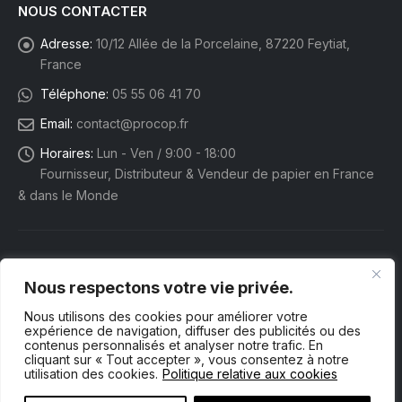
NOUS CONTACTER
Adresse:
10/12 Allée de la Porcelaine, 87220 Feytiat,
France
Téléphone:
05 55 06 41 70
Email:
contact@procop.fr
Horaires:
Lun - Ven / 9:00 - 18:00
Fournisseur, Distributeur & Vendeur de papier en France
& dans le Monde
Nous respectons votre vie privée.
Nous utilisons des cookies pour améliorer votre
expérience de navigation, diffuser des publicités ou des
contenus personnalisés et analyser notre trafic. En
cliquant sur « Tout accepter », vous consentez à notre
utilisation des cookies.
Politique relative aux cookies
Procop eShop. © 2025 Tous droits réservés.