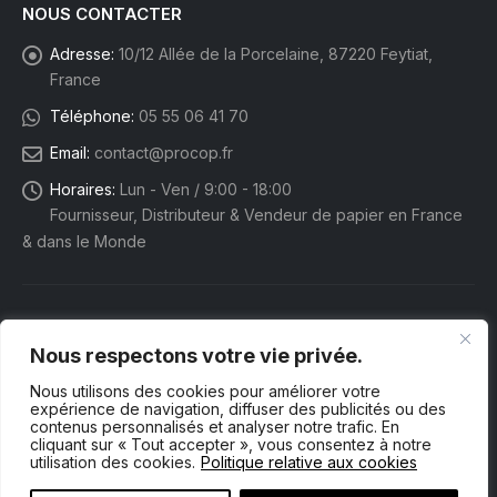
NOUS CONTACTER
Adresse:
10/12 Allée de la Porcelaine, 87220 Feytiat,
France
Téléphone:
05 55 06 41 70
Email:
contact@procop.fr
Horaires:
Lun - Ven / 9:00 - 18:00
Fournisseur, Distributeur & Vendeur de papier en France
& dans le Monde
Nous respectons votre vie privée.
Nous utilisons des cookies pour améliorer votre
expérience de navigation, diffuser des publicités ou des
contenus personnalisés et analyser notre trafic. En
cliquant sur « Tout accepter », vous consentez à notre
utilisation des cookies.
Politique relative aux cookies
Procop eShop. © 2025 Tous droits réservés.