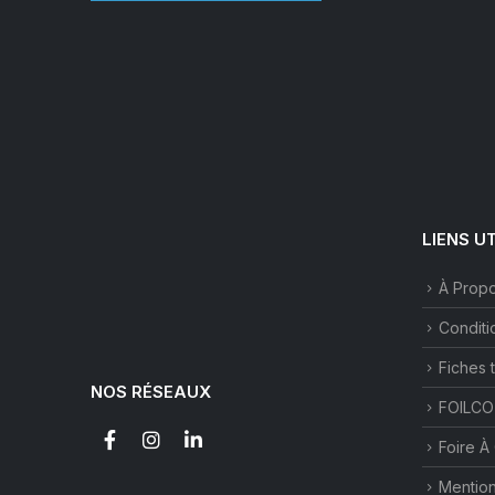
choisies
sur
la
page
du
produit
LIENS U
À Prop
Conditi
Fiches 
NOS RÉSEAUX
FOILCO
Foire À
Mention