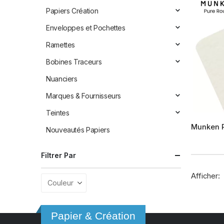
Papiers Création
Enveloppes et Pochettes
Ramettes
Bobines Traceurs
Nuanciers
Marques & Fournisseurs
Teintes
Ce
Munken P
Nouveautés Papiers
produit
a
plusieur
Filtrer Par
variation
Afficher:
Les
options
peuvent
être
Papier & Création