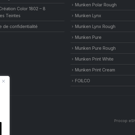
Munken Polar Rough
Création Color 1802 – 8
es Teintes
Munken Lynx
e de confidentialité
Munken Lynx Rough
Munken Pure
Munken Pure Rough
Munken Print White
Munken Print Cream
FOILCO
Procop eSh