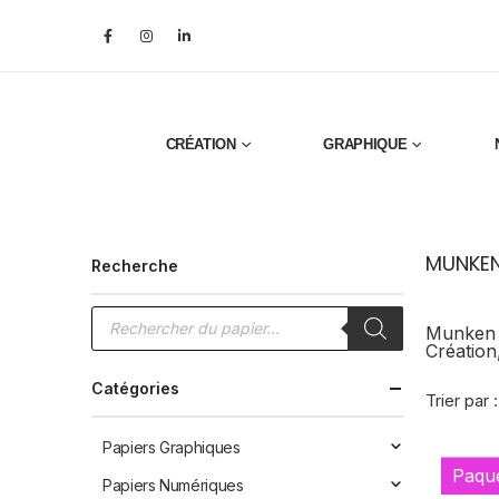
CRÉATION
GRAPHIQUE
MUNKEN
Recherche
Recherche
de
Munken P
produits
Création
Catégories
Trier par :
Papiers Graphiques
Paqu
Papiers Numériques