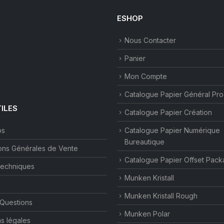
choisies
sur
ESHOP
la
page
Nous Contacter
du
Panier
produit
Mon Compte
Catalogue Papier Général Pr
TILES
Catalogue Papier Création
os
Catalogue Papier Numérique
Bureautique
ons Générales de Vente
Catalogue Papier Offset Pack
techniques
Munken Kristall
Munken Kristall Rough
 Questions
Munken Polar
s légales