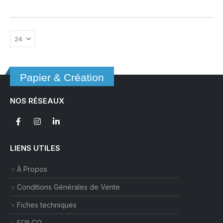
a
plusieurs
variations.
Les
options
peuvent
être
Papier & Création
choisies
sur
NOS RÉSEAUX
la
page
du
produit
LIENS UTILES
À Propos
Conditions Générales de Vente
Fiches techniques
FOILCO