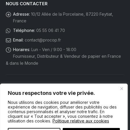
NOUS CONTACTER
Adresse:
10/12 Allée de la Porcelaine, 87220 Feytiat,
France
Téléphone:
05 55 06 41 70
Email:
contact@procop.fr
Horaires:
Lun - Ven / 9:00 - 18:00
Fournisseur, Distributeur & Vendeur de papier en France
& dans le Monde
Nous respectons votre vie privée.
Nous utilisons des cookies pour améliorer votre
expérience de navigation, diffuser des publicités ou des
contenus personnalisés et analyser notre trafic. En
cliquant sur « Tout accepter », vous consentez à notre
utilisation des cookies.
Politique relative aux cookies
Procop eShop. © 2025 Tous droits réservés.