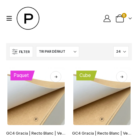
0
FILTER
Paquet
Cube
Ce
Ce
GC4 Gracia | Recto Blanc | Verso Kraft
GC4 Gracia | Recto Blanc | Verso Kraft | Cube
produit
produit