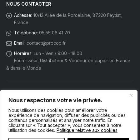
NOUS CONTACTER
Adresse:
10/12 Allée de la Porcelaine, 87220 Feytiat,
France
Téléphone:
05 55 06 41 70
Email:
contact@procop.fr
Horaires:
Lun - Ven / 9:00 - 18:00
Fournisseur, Distributeur & Vendeur de papier en France
& dans le Monde
Nous respectons votre vie privée.
Nous utilisons des cookies pour améliorer votre
expérience de navigation, diffuser des publicités ou des
contenus personnalisés et analyser notre trafic. En
cliquant sur « Tout accepter », vous consentez à notre
utilisation des cookies.
Politique relative aux cookies
Procop eShop. © 2025 Tous droits réservés.