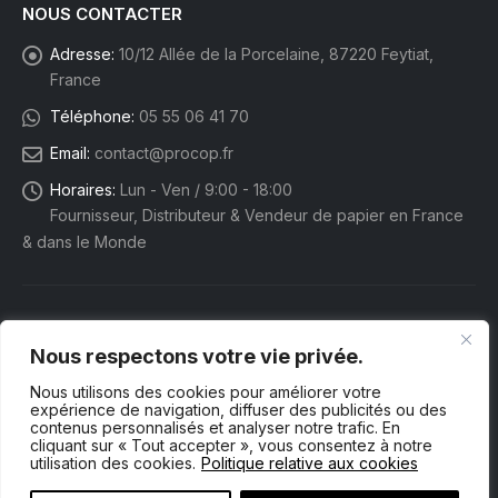
NOUS CONTACTER
Adresse:
10/12 Allée de la Porcelaine, 87220 Feytiat,
France
Téléphone:
05 55 06 41 70
Email:
contact@procop.fr
Horaires:
Lun - Ven / 9:00 - 18:00
Fournisseur, Distributeur & Vendeur de papier en France
& dans le Monde
Nous respectons votre vie privée.
Nous utilisons des cookies pour améliorer votre
expérience de navigation, diffuser des publicités ou des
contenus personnalisés et analyser notre trafic. En
cliquant sur « Tout accepter », vous consentez à notre
utilisation des cookies.
Politique relative aux cookies
Procop eShop. © 2025 Tous droits réservés.