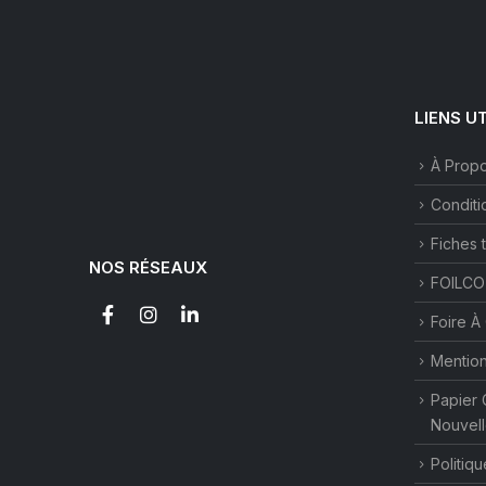
LIENS U
À Prop
Conditi
Fiches 
NOS RÉSEAUX
FOILCO
Foire À
Mention
Papier 
Nouvell
Politiqu