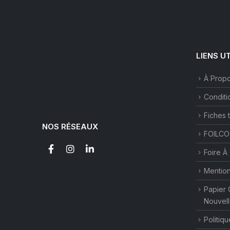
LIENS U
À Prop
Conditi
Fiches 
NOS RÉSEAUX
FOILCO
Foire À
Mention
Papier 
Nouvell
Politiqu