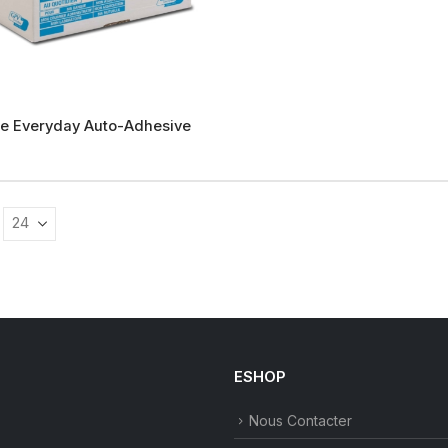
e Everyday Auto-Adhesive
s
s.
ESHOP
Nous Contacter