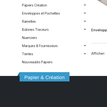
Papiers Création
Enveloppes et Pochettes
Ramettes
Ce
Bobines Traceurs
Envelopp
produit
a
Nuanciers
plusieur
Marques & Fournisseurs
variation
Afficher:
Teintes
Les
options
Nouveautés Papiers
peuvent
être
Papier & Création
choisies
sur
la
page
du
produit