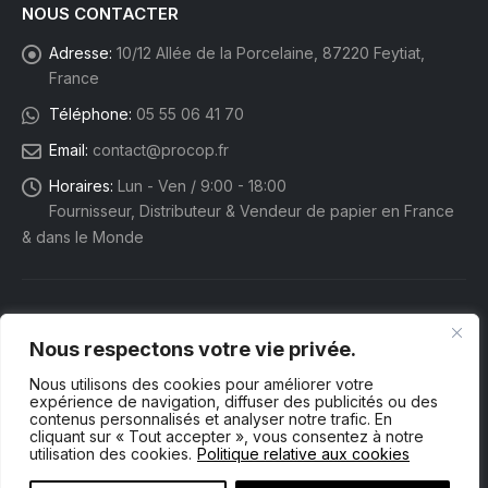
NOUS CONTACTER
Adresse:
10/12 Allée de la Porcelaine, 87220 Feytiat,
France
Téléphone:
05 55 06 41 70
Email:
contact@procop.fr
Horaires:
Lun - Ven / 9:00 - 18:00
Fournisseur, Distributeur & Vendeur de papier en France
& dans le Monde
Nous respectons votre vie privée.
Nous utilisons des cookies pour améliorer votre
expérience de navigation, diffuser des publicités ou des
contenus personnalisés et analyser notre trafic. En
cliquant sur « Tout accepter », vous consentez à notre
utilisation des cookies.
Politique relative aux cookies
Procop eShop. © 2025 Tous droits réservés.