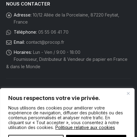
NOUS CONTACTER
Adresse:
10/12 Allée de la Porcelaine, 87220 Feytiat,
France
Téléphone:
05 55 06 41 70
Email:
contact@procop.fr
Horaires:
Lun - Ven / 9:00 - 18:00
Fournisseur, Distributeur & Vendeur de papier en France
& dans le Monde
Nous respectons votre vie privée.
Nous utilisons des cookies pour améliorer votre
expérience de navigation, diffuser des publicités ou des
contenus personnalisés et analyser notre trafic. En
cliquant sur « Tout accepter », vous consentez à notre
utilisation des cookies.
Politique relative aux cookies
Procop eShop. © 2025 Tous droits réservés.