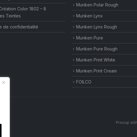
Munken Polar Rough
Création Color 1802 – 8
es Teintes
Munken Lynx
e de confidentialité
Munken Lynx Rough
Munken Pure
Munken Pure Rough
Munken Print White
Munken Print Cream
FOILCO
Procop eSh