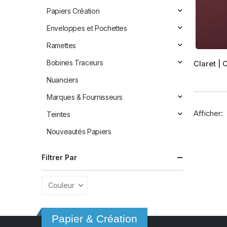
Papiers Création
Enveloppes et Pochettes
Ramettes
Ce
Bobines Traceurs
Claret | 
produit
a
Nuanciers
plusieur
Marques & Fournisseurs
variation
Afficher:
Teintes
Les
options
Nouveautés Papiers
peuvent
être
Filtrer Par
choisies
sur
la
page
du
Papier & Création
produit