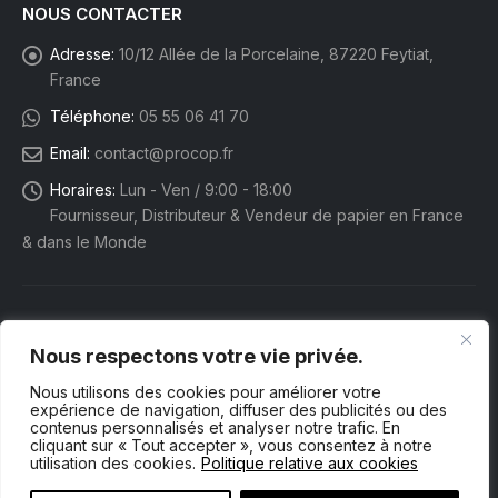
NOUS CONTACTER
Adresse:
10/12 Allée de la Porcelaine, 87220 Feytiat,
France
Téléphone:
05 55 06 41 70
Email:
contact@procop.fr
Horaires:
Lun - Ven / 9:00 - 18:00
Fournisseur, Distributeur & Vendeur de papier en France
& dans le Monde
Nous respectons votre vie privée.
Nous utilisons des cookies pour améliorer votre
expérience de navigation, diffuser des publicités ou des
contenus personnalisés et analyser notre trafic. En
cliquant sur « Tout accepter », vous consentez à notre
utilisation des cookies.
Politique relative aux cookies
Procop eShop. © 2025 Tous droits réservés.