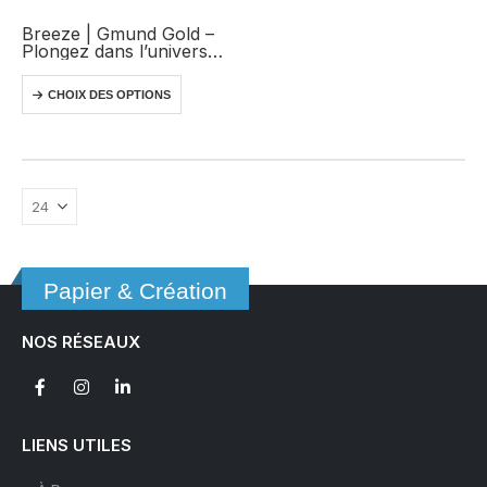
Breeze | Gmund Gold –
Plongez dans l’univers
éblouissant de la
collection synonyme de
Ce
CHOIX DES OPTIONS
brillance et de glamour.
produit
a
plusieurs
variations.
Les
options
peuvent
être
Papier & Création
choisies
sur
NOS RÉSEAUX
la
page
du
produit
LIENS UTILES