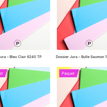
Ce
ura – Bleu Clair 6240 TP
Dossier Jura – Bulle Saumon 
produit
a
s
plusieurs
et
Paquet
s.
variations.
Les
options
peuvent
être
choisies