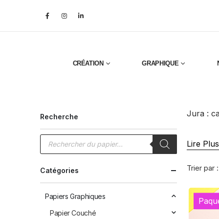
CRÉATION
GRAPHIQUE
Jura : c
Recherche
Recherche
Lire Plus
de
produits
Trier par :
Catégories
Papiers Graphiques
Paqu
Papier Couché