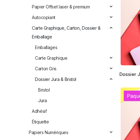
Papier Offset laser & premium
Autocopiant
Carte Graphique, Carton, Dossier &
Emballage
Emballages
Carte Graphique
Carton Gris
Ce
Dossier J
produit
Dossier Jura & Bristol
a
Bristol
plusieur
Paqu
variation
Jura
Les
Adhésif
options
peuvent
Étiquette
être
Papiers Numériques
choisies