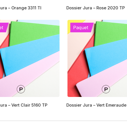
Ce
ura – Orange 3311 TI
Dossier Jura – Rose 2020 TP
produit
a
s
plusieurs
et
Paquet
s.
variations.
Les
options
peuvent
être
choisies
sur
la
page
du
produit
ura – Vert Clair 5160 TP
Dossier Jura – Vert Emeraude
s