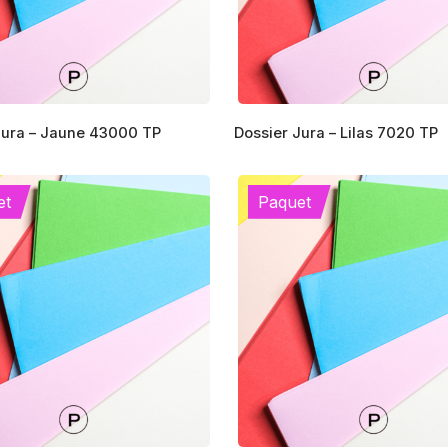
sur
la
page
du
produit
Jura – Jaune 43000 TP
Dossier Jura – Lilas 7020 TP
s
et
Paquet
s.