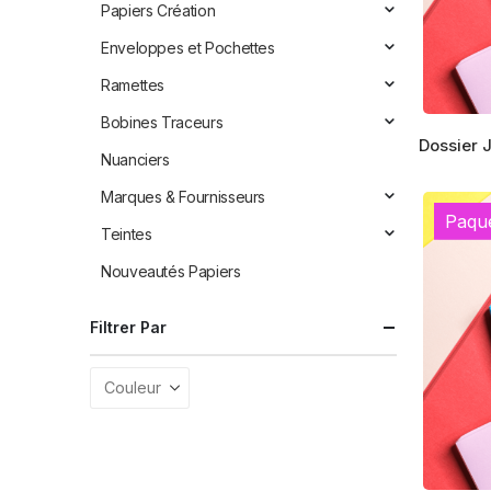
Papiers Création
sur
la
Enveloppes et Pochettes
page
Ramettes
du
produit
Bobines Traceurs
Ce
Dossier 
produit
Nuanciers
a
Marques & Fournisseurs
plusieur
Paqu
variation
Teintes
Les
Nouveautés Papiers
options
peuvent
Filtrer Par
être
choisies
sur
la
page
du