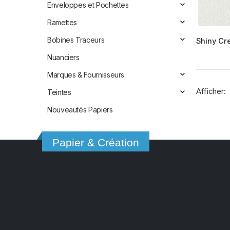
page
Enveloppes et Pochettes
du
Ramettes
produit
Ce
Bobines Traceurs
Shiny Cr
produit
a
Nuanciers
plusieur
Marques & Fournisseurs
variation
Afficher:
Teintes
Les
options
Nouveautés Papiers
peuvent
être
Papier & Création
choisies
sur
la
page
du
produit