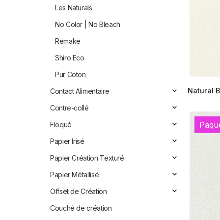
Les Naturals
être
choisies
No Color | No Bleach
sur
Remake
la
page
Shiro Eco
du
Pur Coton
produit
Ce
Natural 
Contact Alimentaire
produit
a
Contre-collé
plusieur
Paqu
Floqué
variation
Les
Papier Irisé
options
Papier Création Texturé
peuvent
Papier Métallisé
être
choisies
Offset de Création
sur
Couché de création
la