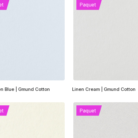
et
Paquet
Ce
n Blue | Gmund Cotton
Linen Cream | Gmund Cotton
produit
a
s
plusieurs
et
Paquet
s.
variations.
Les
options
peuvent