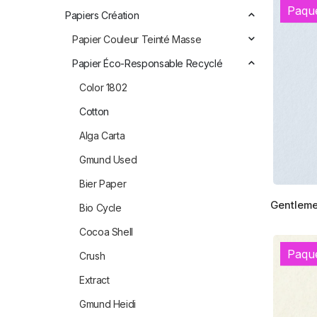
Paqu
Papiers Création
Papier Couleur Teinté Masse
Papier Éco-Responsable Recyclé
Color 1802
Cotton
Alga Carta
Gmund Used
Bier Paper
Ce
Gentleme
Bio Cycle
produit
a
Cocoa Shell
plusieur
Paqu
Crush
variation
Les
Extract
options
Gmund Heidi
peuvent