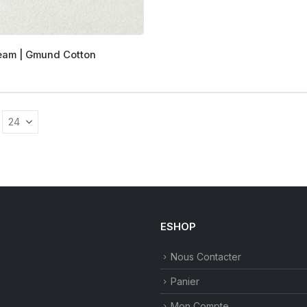
page
du
produit
eam | Gmund Cotton
s
s.
ESHOP
Nous Contacter
Panier
Mon Compte