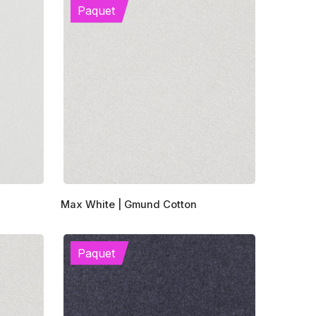
Paquet
Ce
Max White | Gmund Cotton
produit
a
plusieurs
Paquet
variations.
Les
options
peuvent