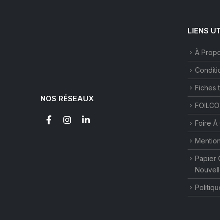
LIENS U
À Prop
Conditi
Fiches 
NOS RÉSEAUX
FOILCO
Foire À
Mention
Papier 
Nouvell
Politiqu