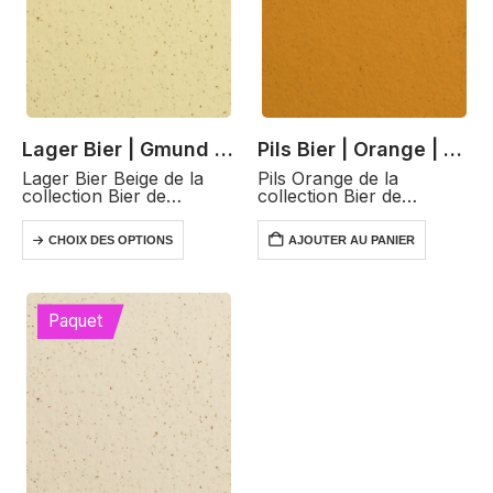
Lager Bier | Gmund | Beige
Pils Bier | Orange | Gmund
Lager Bier Beige de la
Pils Orange de la
collection Bier de
collection Bier de
Gmund, distribué par
Gmund, distribué par
PROCOP, est un papier
PROCOP, est un papier
Ce
CHOIX DES OPTIONS
AJOUTER AU PANIER
raffiné avec une teinte
vibrant et audacieux
produit
beige subtile inspirée par
avec une teinte orange
a
la bière Lager. Disponible
éclatante. Avec un
en grammages de…
grammage de 250 g/m²
plusieurs
et des…
Paquet
variations.
Les
options
peuvent
être
choisies
sur