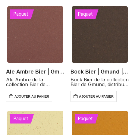
Paquet
Paquet
Ale Ambre Bier | Gmund
Bock Bier | Gmund | Marron
Ale Ambre de la
Bock Bier de la collection
collection Bier de
Bier de Gmund, distribué
Gmund, distribué par
par PROCOP, est un
PROCOP, est un papier
papier haut de gamme
AJOUTER AU PANIER
AJOUTER AU PANIER
de haute qualité avec
inspiré par les nuances
une teinte ambrée
riches de la bière Bock.
chaleureuse et
Avec un grammage de…
attrayante. Avec un
grammage de 250 g/m²…
Paquet
Paquet