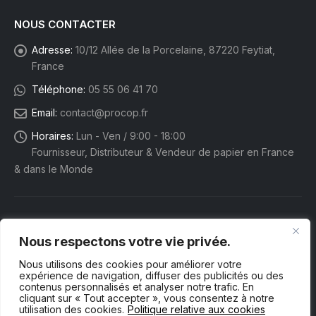
NOUS CONTACTER
Adresse:
10/12 Allée de la Porcelaine, 87220 Feytiat,
France
Téléphone:
05 55 06 41 70
Email:
contact@procop.fr
Horaires:
Lun - Ven / 9:00 - 18:00
Fournisseur, Distributeur & Vendeur de papier en France
& dans le Monde
Nous respectons votre vie privée.
Nous utilisons des cookies pour améliorer votre
expérience de navigation, diffuser des publicités ou des
contenus personnalisés et analyser notre trafic. En
cliquant sur « Tout accepter », vous consentez à notre
utilisation des cookies.
Politique relative aux cookies