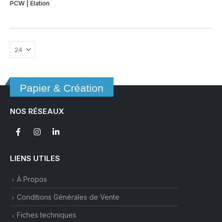
page
page
PCW | Elation
du
du
produit
produit
Papier & Création
NOS RÉSEAUX
LIENS UTILES
À Propos
Conditions Générales de Vente
Fiches techniques