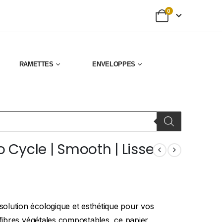
0
RAMETTES
ENVELOPPES
io Cycle | Smooth | Lisse
olution écologique et esthétique pour vos
 fibres végétales compostables, ce papier