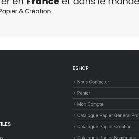
ier en
France
et dans le monde
Papier & Création
ESHOP
Nous Contacter
Panier
Mon Compte
Catalogue Papier Général Pr
TILES
Catalogue Papier Création
os
Catalogue Papier Numérique