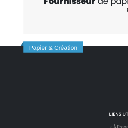
Fournisseur
de pap
Papier & Création
LIENS U
À Prop