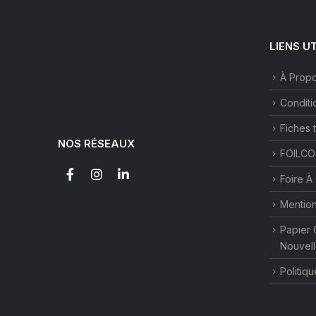
LIENS U
À Prop
Conditi
Fiches 
NOS RÉSEAUX
FOILCO
Foire À
Mention
Papier 
Nouvell
Politiqu