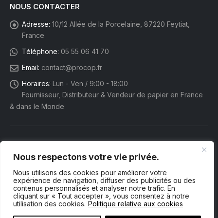
NOUS CONTACTER
Adresse:
10/12 Allée de la Porcelaine, 87220 Feytiat,
France
Téléphone:
05 55 06 41 70
Email:
contact@procop.fr
Horaires:
Lun - Ven / 9:00 - 18:00
Fournisseur, Distributeur & Vendeur de papier en France
& dans le Monde
Nous respectons votre vie privée.
Nous utilisons des cookies pour améliorer votre
expérience de navigation, diffuser des publicités ou des
contenus personnalisés et analyser notre trafic. En
cliquant sur « Tout accepter », vous consentez à notre
utilisation des cookies.
Politique relative aux cookies
Procop eShop. © 2025 Tous droits réservés.