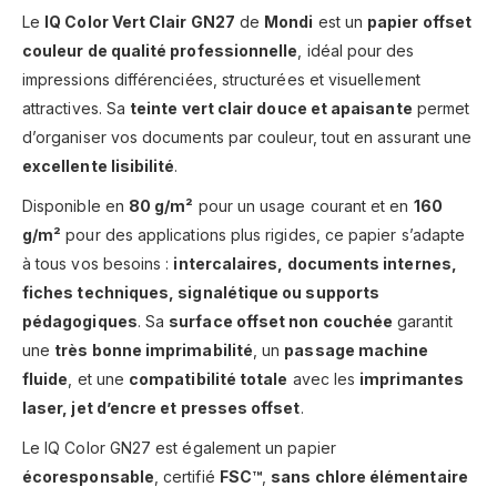
Le
IQ Color Vert Clair GN27
de
Mondi
est un
papier offset
couleur de qualité professionnelle
, idéal pour des
impressions différenciées, structurées et visuellement
attractives. Sa
teinte vert clair douce et apaisante
permet
d’organiser vos documents par couleur, tout en assurant une
excellente lisibilité
.
Disponible en
80 g/m²
pour un usage courant et en
160
g/m²
pour des applications plus rigides, ce papier s’adapte
à tous vos besoins :
intercalaires, documents internes,
fiches techniques, signalétique ou supports
pédagogiques
. Sa
surface offset non couchée
garantit
une
très bonne imprimabilité
, un
passage machine
fluide
, et une
compatibilité totale
avec les
imprimantes
laser, jet d’encre et presses offset
.
Le IQ Color GN27 est également un papier
écoresponsable
, certifié
FSC™
,
sans chlore élémentaire