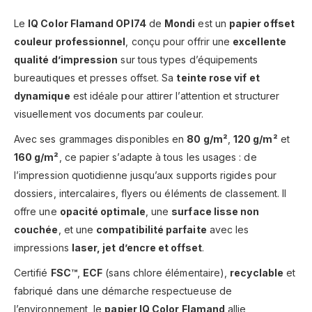
Le
IQ Color Flamand OPI74
de
Mondi
est un
papier offset
couleur professionnel
, conçu pour offrir une
excellente
qualité d’impression
sur tous types d’équipements
bureautiques et presses offset. Sa
teinte rose vif et
dynamique
est idéale pour attirer l’attention et structurer
visuellement vos documents par couleur.
Avec ses grammages disponibles en
80 g/m²
,
120 g/m²
et
160 g/m²
, ce papier s’adapte à tous les usages : de
l’impression quotidienne jusqu’aux supports rigides pour
dossiers, intercalaires, flyers ou éléments de classement. Il
offre une
opacité optimale
, une
surface lisse non
couchée
, et une
compatibilité parfaite
avec les
impressions
laser, jet d’encre et offset
.
Certifié
FSC™
,
ECF
(sans chlore élémentaire),
recyclable
et
fabriqué dans une démarche respectueuse de
l’environnement, le
papier IQ Color Flamand
allie