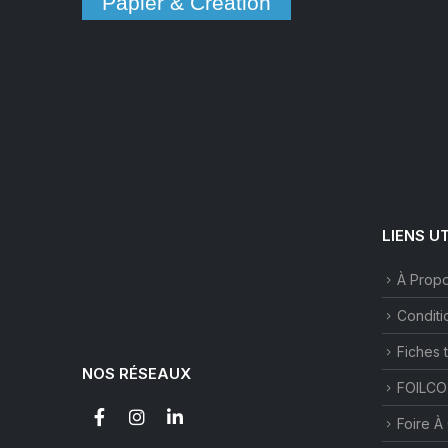
Papier & Création
LIENS U
À Prop
Conditi
Fiches 
NOS RÉSEAUX
FOILCO
Foire À