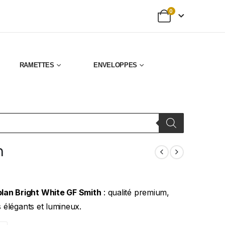
0
RAMETTES
ENVELOPPES
n
plan Bright White GF Smith
: qualité premium,
s élégants et lumineux.