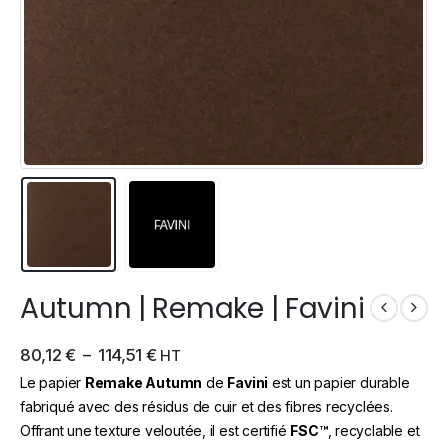
Autumn | Remake | Favini
80,12
€
–
114,51
€
HT
Le papier
Remake Autumn
de
Favini
est un papier durable
fabriqué avec des résidus de cuir et des fibres recyclées.
Offrant une texture veloutée, il est certifié
FSC™
, recyclable et