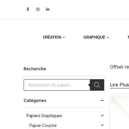
CRÉATION
GRAPHIQUE
Offset r
Recherche
Recherche
Lire Plus
de
produits
Catégories
Papiers Graphiques
Papier Couché