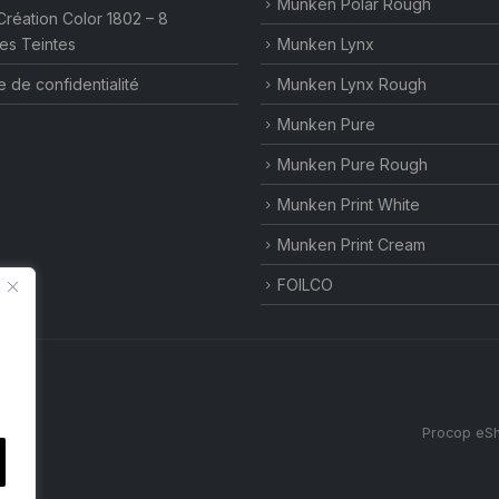
Munken Polar Rough
Création Color 1802 – 8
es Teintes
Munken Lynx
e de confidentialité
Munken Lynx Rough
Munken Pure
Munken Pure Rough
Munken Print White
Munken Print Cream
FOILCO
Procop eSh