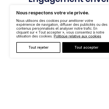
l'Environnement
Nous respectons votre vie privée.
Nos produits sont certifiés FSC et FSC02,
Nous utilisons des cookies pour améliorer votre
expérience de navigation, diffuser des publicités ou des
aux normes sociales et environnementales
contenus personnalisés et analyser notre trafic. En
une attention particulière à chaque détail.
cliquant sur « Tout accepter », vous consentez à notre
utilisation des cookies.
Politique relative aux cookies
Tout rejeter
Tout accepter