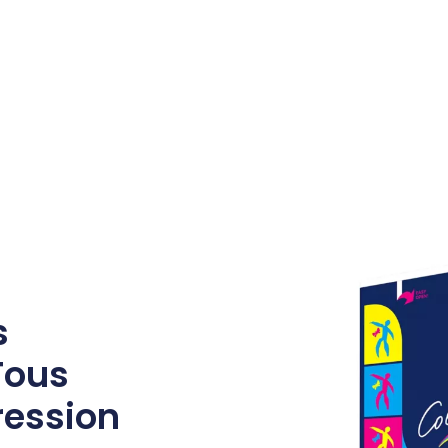
s
Tous
ression