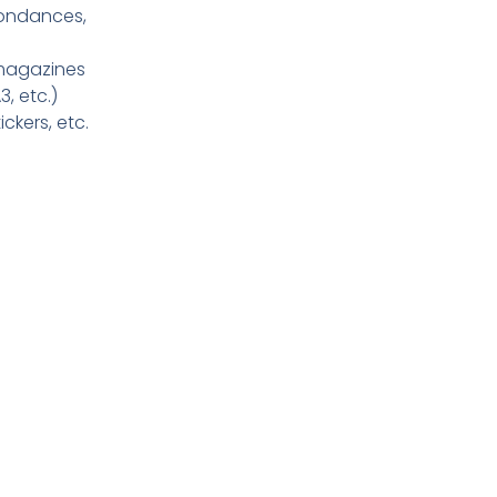
pondances,
 magazines
3, etc.)
ickers, etc.