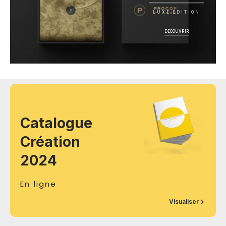
LUXE EDITION
DÉCOUVRIR
Catalogue
Création
2024
En ligne
Visualiser