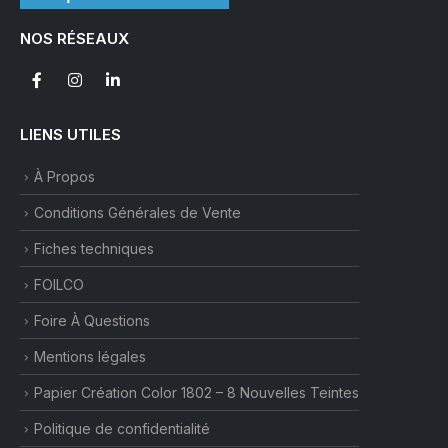
choisies
sur
NOS RÉSEAUX
la
page
du
produit
LIENS UTILES
À Propos
Conditions Générales de Vente
Fiches techniques
FOILCO
Foire À Questions
Mentions légales
Papier Création Color 1802 – 8 Nouvelles Teintes
Politique de confidentialité